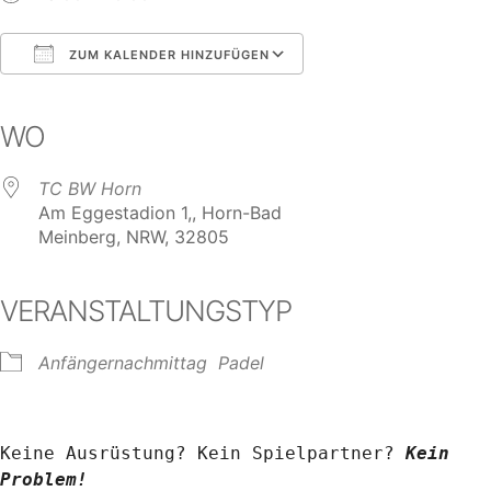
ZUM KALENDER HINZUFÜGEN
ICS herunterladen
Google Kalender
iCalendar
Office 365
Outlook Live
WO
TC BW Horn
Am Eggestadion 1,, Horn-Bad
Meinberg, NRW, 32805
VERANSTALTUNGSTYP
Anfängernachmittag
Padel
Keine Ausrüstung? Kein Spielpartner? 
Kein 
Problem!