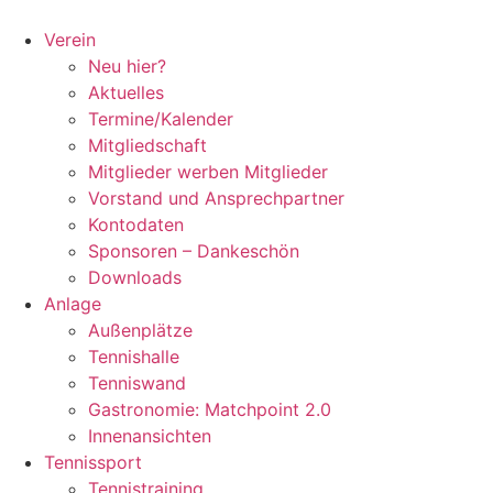
Zum
Inhalt
Verein
springen
Neu hier?
Aktuelles
Termine/Kalender
Mitgliedschaft
Mitglieder werben Mitglieder
Vorstand und Ansprechpartner
Kontodaten
Sponsoren – Dankeschön
Downloads
Anlage
Außenplätze
Tennishalle
Tenniswand
Gastronomie: Matchpoint 2.0
Innenansichten
Tennissport
Tennistraining