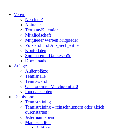
Zum
Inhalt
Verein
springen
Neu hier?
Aktuelles
Termine/Kalender
Mitgliedschaft
Mitglieder werben Mitglieder
Vorstand und Ansprechpartner
Kontodaten
Sponsoren – Dankeschön
Downloads
Anlage
Außenplätze
Tennishalle
Tenniswand
Gastronomie: Matchpoint 2.0
Innenansichten
Tennissport
Tennistraining
Tennistraining – reinschnuppern oder gleich
durchstarten?
Jedermannabend
Mannschaften
1. Herren