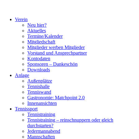
Verein
Neu hier?
Aktuelles
Termine/Kalender
Mitgliedschaft
Mitglieder werben Mitglieder
Vorstand und Ansprechpartner
Kontodaten
Sponsoren – Dankeschön
Downloads
Anlage
Außenplätze
Tennishalle
Tenniswand
Gastronomie: Matchpoint 2.0
Innenansichten
Tennissport
Tennistraining
Tennistraining – reinschnuppern oder gleich
durchstarten?
Jedermannabend
Mannschaften