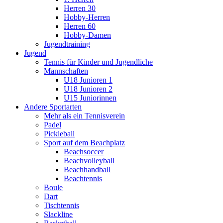
Herren 30
Hobby-Herren
Herren 60
Hobby-Damen
Jugendtraining
Jugend
Tennis für Kinder und Jugendliche
Mannschaften
U18 Junioren 1
U18 Junioren 2
U15 Juniorinnen
Andere Sportarten
Mehr als ein Tennisverein
Padel
Pickleball
Sport auf dem Beachplatz
Beachsoccer
Beachvolleyball
Beachhandball
Beachtennis
Boule
Dart
Tischtennis
Slackline