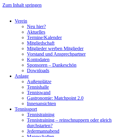
Zum Inhalt springen
Verein
Neu hier?
Aktuelles
Termine/Kalender
Mitgliedschaft
Mitglieder werben Mitglieder
Vorstand und Ansprechpartner
Kontodaten
Sponsoren – Dankeschön
Downloads
Anlage
Außenplätze
Tennishalle
Tenniswand
Gastronomie: Matchpoint 2.0
Innenansichten
Tennissport
Tennistraining
Tennistraining – reinschnuppern oder gleich
durchstarten?
Jedermannabend
Mannschaften