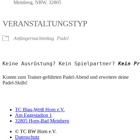
Meinberg, NRW, 32805
VERANSTALTUNGSTYP
Anfängernachmittag
Padel
Keine Ausrüstung? Kein Spielpartner? 
Kein Pr
Komm zum Trainer-geführten Padel-Abend und erweitere deine
Padel-Skills!
TC Blau-Weiß Horn e.V.
Am Eggestadion 1
32805 Horn-Bad Meinberg
© TC BW Horn e.V.
Datenschutz