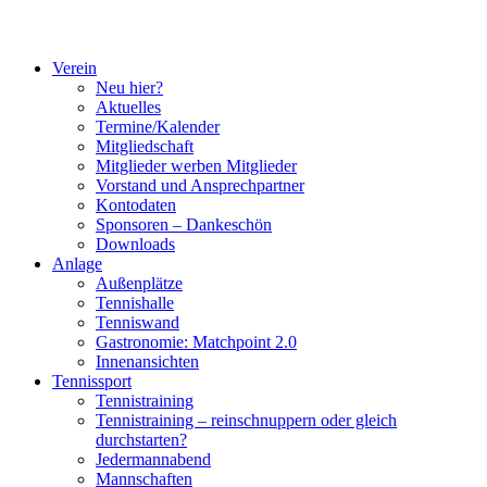
Verein
Neu hier?
Aktuelles
Termine/Kalender
Mitgliedschaft
Mitglieder werben Mitglieder
Vorstand und Ansprechpartner
Kontodaten
Sponsoren – Dankeschön
Downloads
Anlage
Außenplätze
Tennishalle
Tenniswand
Gastronomie: Matchpoint 2.0
Innenansichten
Tennissport
Tennistraining
Tennistraining – reinschnuppern oder gleich
durchstarten?
Jedermannabend
Mannschaften