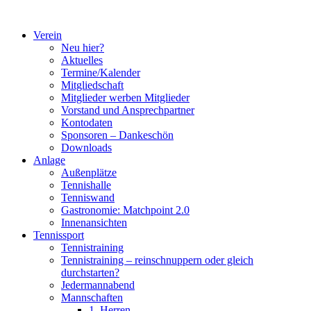
Zum
Inhalt
Verein
springen
Neu hier?
Aktuelles
Termine/Kalender
Mitgliedschaft
Mitglieder werben Mitglieder
Vorstand und Ansprechpartner
Kontodaten
Sponsoren – Dankeschön
Downloads
Anlage
Außenplätze
Tennishalle
Tenniswand
Gastronomie: Matchpoint 2.0
Innenansichten
Tennissport
Tennistraining
Tennistraining – reinschnuppern oder gleich
durchstarten?
Jedermannabend
Mannschaften
1. Herren