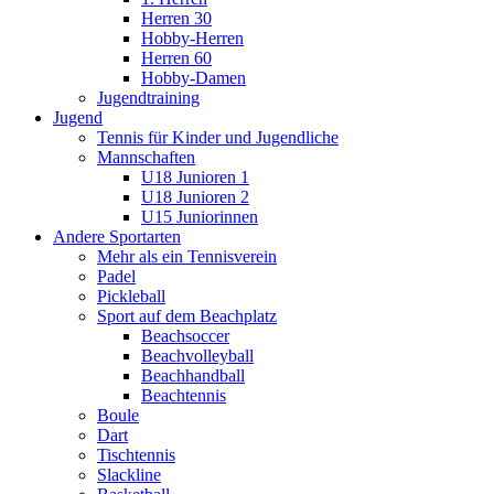
Herren 30
Hobby-Herren
Herren 60
Hobby-Damen
Jugendtraining
Jugend
Tennis für Kinder und Jugendliche
Mannschaften
U18 Junioren 1
U18 Junioren 2
U15 Juniorinnen
Andere Sportarten
Mehr als ein Tennisverein
Padel
Pickleball
Sport auf dem Beachplatz
Beachsoccer
Beachvolleyball
Beachhandball
Beachtennis
Boule
Dart
Tischtennis
Slackline