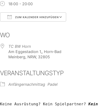
18:00 - 20:00
ZUM KALENDER HINZUFÜGEN
ICS herunterladen
Google Kalender
iCalendar
Office 365
Outlook Live
WO
TC BW Horn
Am Eggestadion 1,, Horn-Bad
Meinberg, NRW, 32805
VERANSTALTUNGSTYP
Anfängernachmittag
Padel
Keine Ausrüstung? Kein Spielpartner? 
Kein 