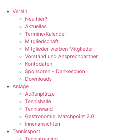
Zum
Inhalt
Verein
springen
Neu hier?
Aktuelles
Termine/Kalender
Mitgliedschaft
Mitglieder werben Mitglieder
Vorstand und Ansprechpartner
Kontodaten
Sponsoren – Dankeschön
Downloads
Anlage
Außenplätze
Tennishalle
Tenniswand
Gastronomie: Matchpoint 2.0
Innenansichten
Tennissport
Tennistraining