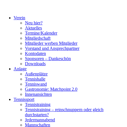
Verein
Neu hier?
Aktuelles
Termine/Kalender
Mitgliedschaft
Mitglieder werben Mitglieder
Vorstand und Ansprechpartner
Kontodaten
Sponsoren – Dankeschön
Downloads
Anlage
Außenplätze
Tennishalle
Tenniswand
Gastronomie: Matchpoint 2.0
Innenansichten
Tennissport
Tennistraining
Tennistraining – reinschnuppern oder gleich
durchstarten?
Jedermannabend
Mannschaften