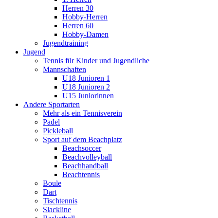
Herren 30
Hobby-Herren
Herren 60
Hobby-Damen
Jugendtraining
Jugend
Tennis für Kinder und Jugendliche
Mannschaften
U18 Junioren 1
U18 Junioren 2
U15 Juniorinnen
Andere Sportarten
Mehr als ein Tennisverein
Padel
Pickleball
Sport auf dem Beachplatz
Beachsoccer
Beachvolleyball
Beachhandball
Beachtennis
Boule
Dart
Tischtennis
Slackline