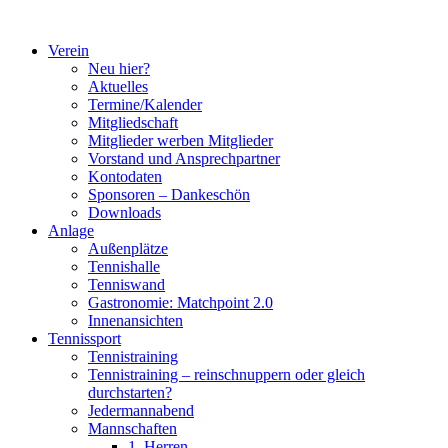
Zum
Inhalt
Verein
springen
Neu hier?
Aktuelles
Termine/Kalender
Mitgliedschaft
Mitglieder werben Mitglieder
Vorstand und Ansprechpartner
Kontodaten
Sponsoren – Dankeschön
Downloads
Anlage
Außenplätze
Tennishalle
Tenniswand
Gastronomie: Matchpoint 2.0
Innenansichten
Tennissport
Tennistraining
Tennistraining – reinschnuppern oder gleich
durchstarten?
Jedermannabend
Mannschaften
1. Herren