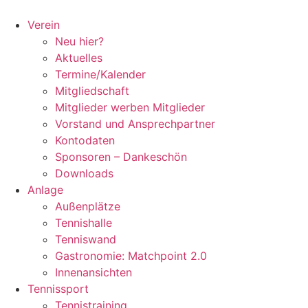
Zum
Inhalt
Verein
springen
Neu hier?
Aktuelles
Termine/Kalender
Mitgliedschaft
Mitglieder werben Mitglieder
Vorstand und Ansprechpartner
Kontodaten
Sponsoren – Dankeschön
Downloads
Anlage
Außenplätze
Tennishalle
Tenniswand
Gastronomie: Matchpoint 2.0
Innenansichten
Tennissport
Tennistraining