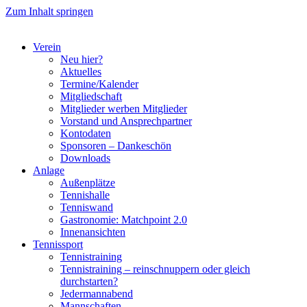
Zum Inhalt springen
Verein
Neu hier?
Aktuelles
Termine/Kalender
Mitgliedschaft
Mitglieder werben Mitglieder
Vorstand und Ansprechpartner
Kontodaten
Sponsoren – Dankeschön
Downloads
Anlage
Außenplätze
Tennishalle
Tenniswand
Gastronomie: Matchpoint 2.0
Innenansichten
Tennissport
Tennistraining
Tennistraining – reinschnuppern oder gleich
durchstarten?
Jedermannabend
Mannschaften