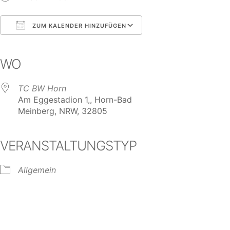
ZUM KALENDER HINZUFÜGEN
ICS herunterladen
Google Kalender
iCalendar
Office 365
Outlook Live
WO
TC BW Horn
Am Eggestadion 1,, Horn-Bad
Meinberg, NRW, 32805
VERANSTALTUNGSTYP
Allgemein