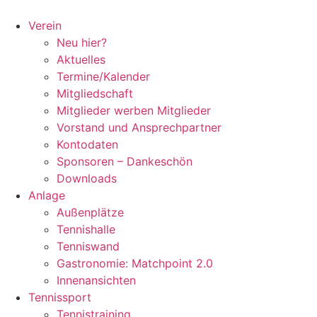
Zum
Inhalt
Verein
springen
Neu hier?
Aktuelles
Termine/Kalender
Mitgliedschaft
Mitglieder werben Mitglieder
Vorstand und Ansprechpartner
Kontodaten
Sponsoren – Dankeschön
Downloads
Anlage
Außenplätze
Tennishalle
Tenniswand
Gastronomie: Matchpoint 2.0
Innenansichten
Tennissport
Tennistraining