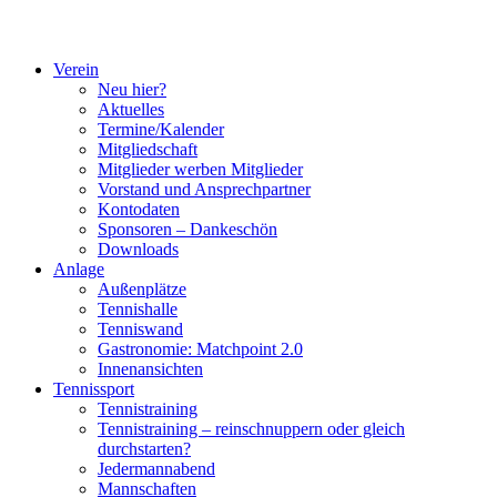
Verein
Neu hier?
Aktuelles
Termine/Kalender
Mitgliedschaft
Mitglieder werben Mitglieder
Vorstand und Ansprechpartner
Kontodaten
Sponsoren – Dankeschön
Downloads
Anlage
Außenplätze
Tennishalle
Tenniswand
Gastronomie: Matchpoint 2.0
Innenansichten
Tennissport
Tennistraining
Tennistraining – reinschnuppern oder gleich
durchstarten?
Jedermannabend
Mannschaften