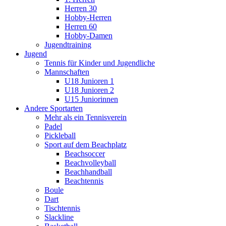
Herren 30
Hobby-Herren
Herren 60
Hobby-Damen
Jugendtraining
Jugend
Tennis für Kinder und Jugendliche
Mannschaften
U18 Junioren 1
U18 Junioren 2
U15 Juniorinnen
Andere Sportarten
Mehr als ein Tennisverein
Padel
Pickleball
Sport auf dem Beachplatz
Beachsoccer
Beachvolleyball
Beachhandball
Beachtennis
Boule
Dart
Tischtennis
Slackline