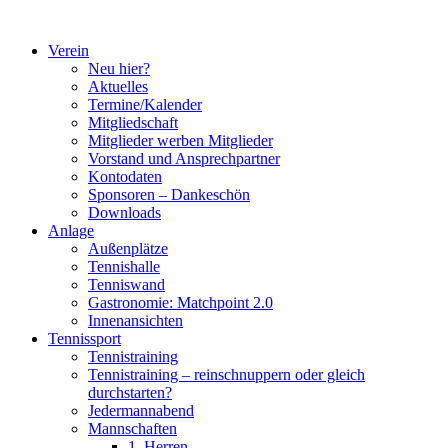
Zum
Inhalt
Verein
springen
Neu hier?
Aktuelles
Termine/Kalender
Mitgliedschaft
Mitglieder werben Mitglieder
Vorstand und Ansprechpartner
Kontodaten
Sponsoren – Dankeschön
Downloads
Anlage
Außenplätze
Tennishalle
Tenniswand
Gastronomie: Matchpoint 2.0
Innenansichten
Tennissport
Tennistraining
Tennistraining – reinschnuppern oder gleich
durchstarten?
Jedermannabend
Mannschaften
1. Herren