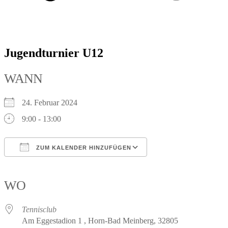
Jugendturnier U12
WANN
24. Februar 2024
9:00 - 13:00
ZUM KALENDER HINZUFÜGEN
ICS herunterladen
Google Kalender
iCalendar
Office 365
Outlook Live
WO
Tennisclub
Am Eggestadion 1 , Horn-Bad Meinberg, 32805