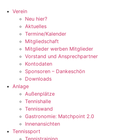
Zum
Inhalt
Verein
springen
Neu hier?
Aktuelles
Termine/Kalender
Mitgliedschaft
Mitglieder werben Mitglieder
Vorstand und Ansprechpartner
Kontodaten
Sponsoren – Dankeschön
Downloads
Anlage
Außenplätze
Tennishalle
Tenniswand
Gastronomie: Matchpoint 2.0
Innenansichten
Tennissport
Tennistraining