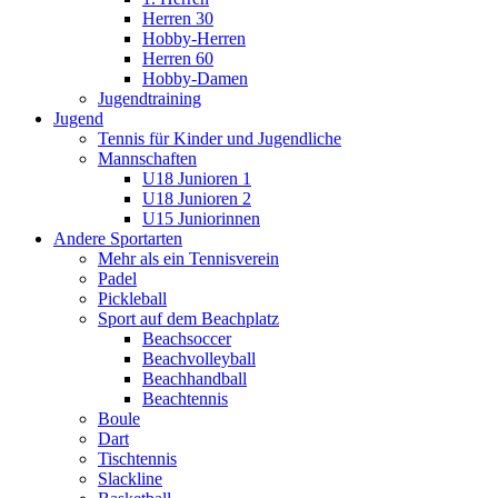
Herren 30
Hobby-Herren
Herren 60
Hobby-Damen
Jugendtraining
Jugend
Tennis für Kinder und Jugendliche
Mannschaften
U18 Junioren 1
U18 Junioren 2
U15 Juniorinnen
Andere Sportarten
Mehr als ein Tennisverein
Padel
Pickleball
Sport auf dem Beachplatz
Beachsoccer
Beachvolleyball
Beachhandball
Beachtennis
Boule
Dart
Tischtennis
Slackline