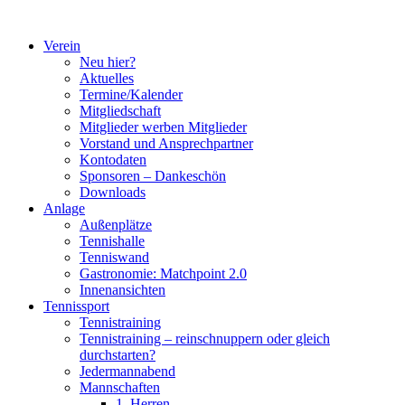
Zum
Inhalt
Verein
springen
Neu hier?
Aktuelles
Termine/Kalender
Mitgliedschaft
Mitglieder werben Mitglieder
Vorstand und Ansprechpartner
Kontodaten
Sponsoren – Dankeschön
Downloads
Anlage
Außenplätze
Tennishalle
Tenniswand
Gastronomie: Matchpoint 2.0
Innenansichten
Tennissport
Tennistraining
Tennistraining – reinschnuppern oder gleich
durchstarten?
Jedermannabend
Mannschaften
1. Herren