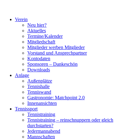
Verein
Neu hier?
Aktuelles
Termine/Kalender
Mitgliedschaft
Mitglieder werben Mitglieder
Vorstand und Ansprechpartner
Kontodaten
Sponsoren – Dankeschön
Downloads
Anlage
Außenplätze
Tennishalle
Tenniswand
Gastronomie: Matchpoint 2.0
Innenansichten
Tennissport
Tennistraining
Tennistraining – reinschnuppern oder gleich
durchstarten?
Jedermannabend
Mannschaften