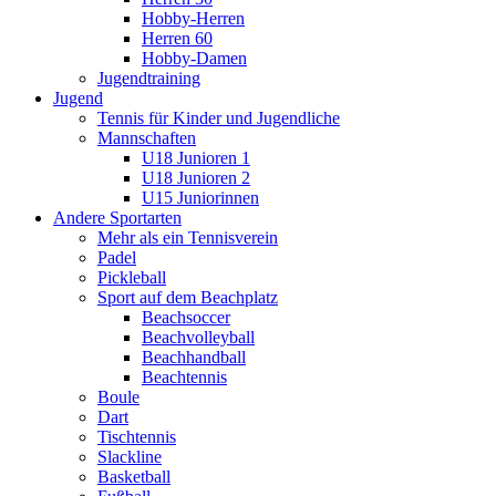
Hobby-Herren
Herren 60
Hobby-Damen
Jugendtraining
Jugend
Tennis für Kinder und Jugendliche
Mannschaften
U18 Junioren 1
U18 Junioren 2
U15 Juniorinnen
Andere Sportarten
Mehr als ein Tennisverein
Padel
Pickleball
Sport auf dem Beachplatz
Beachsoccer
Beachvolleyball
Beachhandball
Beachtennis
Boule
Dart
Tischtennis
Slackline
Basketball