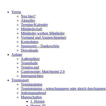
Zum
Inhalt
Verein
springen
Neu hier?
Aktuelles
Termine/Kalender
Mitgliedschaft
Mitglieder werben Mitglieder
Vorstand und Ansprechpartner
Kontodaten
Sponsoren – Dankeschön
Downloads
Anlage
Außenplätze
Tennishalle
Tenniswand
Gastronomie: Matchpoint 2.0
Innenansichten
Tennissport
Tennistraining
Tennistraining – reinschnuppern oder gleich durchstarten
Jedermannabend
Mannschaften
1. Herren
Herren 30