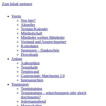
Zum Inhalt springen
Verein
Neu hier?
Aktuelles
Termine/Kalender
Mitgliedschaft
Mitglieder werben Mitglieder
Vorstand und Ansprechpartner
Kontodaten
Sponsoren – Dankeschön
Downloads
Anlage
Außenplätze
Tennishalle
Tenniswand
Gastronomie: Matchpoint 2.0
Innenansichten
Tennissport
Tennistraining
Tennistraining – reinschnuppern oder gleich
durchstarten?
Jedermannabend
Mannschaften