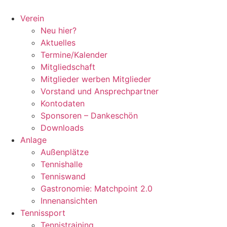
Zum
Inhalt
Verein
springen
Neu hier?
Aktuelles
Termine/Kalender
Mitgliedschaft
Mitglieder werben Mitglieder
Vorstand und Ansprechpartner
Kontodaten
Sponsoren – Dankeschön
Downloads
Anlage
Außenplätze
Tennishalle
Tenniswand
Gastronomie: Matchpoint 2.0
Innenansichten
Tennissport
Tennistraining