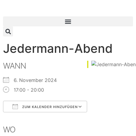
Jedermann-Abend
WANN
6. November 2024
17:00 - 20:00
ZUM KALENDER HINZUFÜGEN
ICS herunterladen
Google Kalender
iCalendar
Office 365
Outlook Live
WO