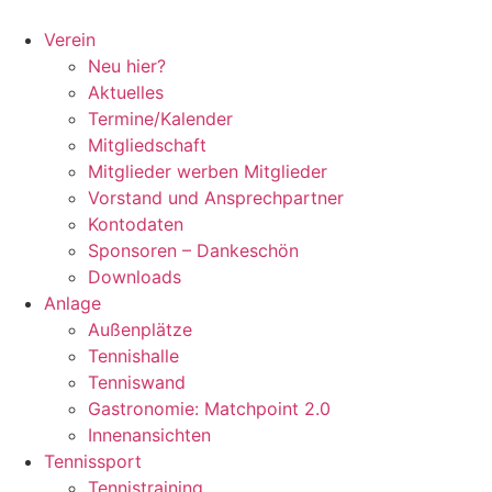
Zum
Inhalt
Verein
springen
Neu hier?
Aktuelles
Termine/Kalender
Mitgliedschaft
Mitglieder werben Mitglieder
Vorstand und Ansprechpartner
Kontodaten
Sponsoren – Dankeschön
Downloads
Anlage
Außenplätze
Tennishalle
Tenniswand
Gastronomie: Matchpoint 2.0
Innenansichten
Tennissport
Tennistraining