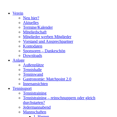
Zum
Inhalt
Verein
springen
Neu hier?
Aktuelles
Termine/Kalender
Mitgliedschaft
Mitglieder werben Mitglieder
Vorstand und Ansprechpartner
Kontodaten
Sponsoren – Dankeschön
Downloads
Anlage
Außenplätze
Tennishalle
Tenniswand
Gastronomie: Matchpoint 2.0
Innenansichten
Tennissport
Tennistraining
Tennistraining – reinschnuppern oder gleich
durchstarten?
Jedermannabend
Mannschaften
1. Herren