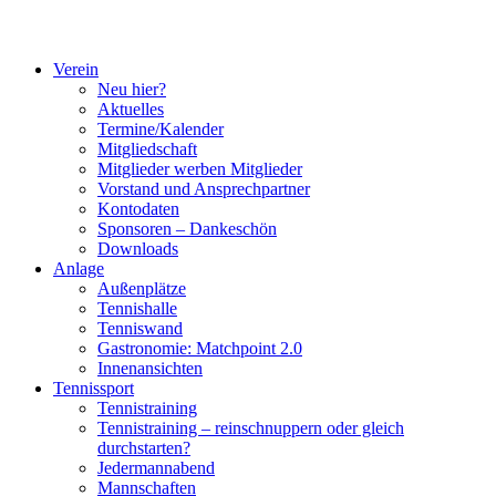
Verein
Neu hier?
Aktuelles
Termine/Kalender
Mitgliedschaft
Mitglieder werben Mitglieder
Vorstand und Ansprechpartner
Kontodaten
Sponsoren – Dankeschön
Downloads
Anlage
Außenplätze
Tennishalle
Tenniswand
Gastronomie: Matchpoint 2.0
Innenansichten
Tennissport
Tennistraining
Tennistraining – reinschnuppern oder gleich
durchstarten?
Jedermannabend
Mannschaften