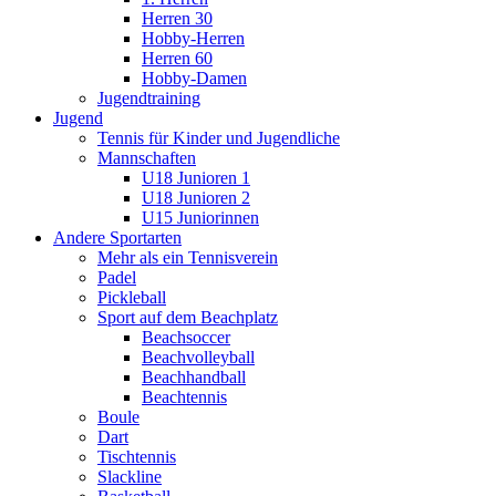
Herren 30
Hobby-Herren
Herren 60
Hobby-Damen
Jugendtraining
Jugend
Tennis für Kinder und Jugendliche
Mannschaften
U18 Junioren 1
U18 Junioren 2
U15 Juniorinnen
Andere Sportarten
Mehr als ein Tennisverein
Padel
Pickleball
Sport auf dem Beachplatz
Beachsoccer
Beachvolleyball
Beachhandball
Beachtennis
Boule
Dart
Tischtennis
Slackline