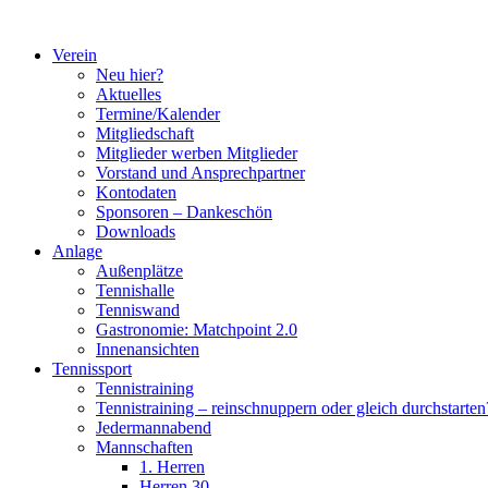
Zum
Inhalt
Verein
springen
Neu hier?
Aktuelles
Termine/Kalender
Mitgliedschaft
Mitglieder werben Mitglieder
Vorstand und Ansprechpartner
Kontodaten
Sponsoren – Dankeschön
Downloads
Anlage
Außenplätze
Tennishalle
Tenniswand
Gastronomie: Matchpoint 2.0
Innenansichten
Tennissport
Tennistraining
Tennistraining – reinschnuppern oder gleich durchstarten
Jedermannabend
Mannschaften
1. Herren
Herren 30