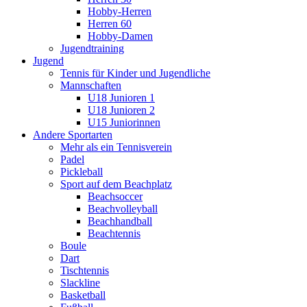
Hobby-Herren
Herren 60
Hobby-Damen
Jugendtraining
Jugend
Tennis für Kinder und Jugendliche
Mannschaften
U18 Junioren 1
U18 Junioren 2
U15 Juniorinnen
Andere Sportarten
Mehr als ein Tennisverein
Padel
Pickleball
Sport auf dem Beachplatz
Beachsoccer
Beachvolleyball
Beachhandball
Beachtennis
Boule
Dart
Tischtennis
Slackline
Basketball