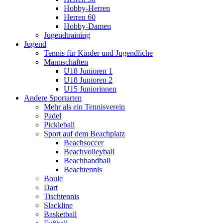
Hobby-Herren
Herren 60
Hobby-Damen
Jugendtraining
Jugend
Tennis für Kinder und Jugendliche
Mannschaften
U18 Junioren 1
U18 Junioren 2
U15 Juniorinnen
Andere Sportarten
Mehr als ein Tennisverein
Padel
Pickleball
Sport auf dem Beachplatz
Beachsoccer
Beachvolleyball
Beachhandball
Beachtennis
Boule
Dart
Tischtennis
Slackline
Basketball