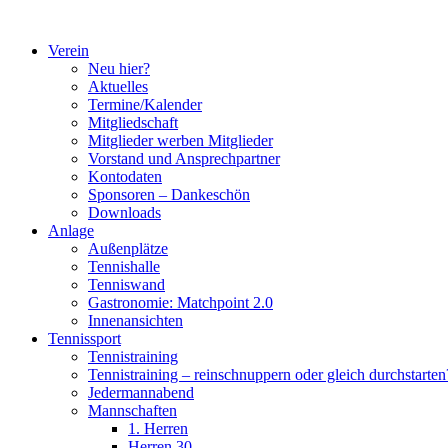
Zum
Inhalt
Verein
springen
Neu hier?
Aktuelles
Termine/Kalender
Mitgliedschaft
Mitglieder werben Mitglieder
Vorstand und Ansprechpartner
Kontodaten
Sponsoren – Dankeschön
Downloads
Anlage
Außenplätze
Tennishalle
Tenniswand
Gastronomie: Matchpoint 2.0
Innenansichten
Tennissport
Tennistraining
Tennistraining – reinschnuppern oder gleich durchstarten
Jedermannabend
Mannschaften
1. Herren
Herren 30