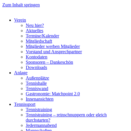
Zum Inhalt springen
Verein
Neu hier?
Aktuelles
Termine/Kalender
Mitgliedschaft
Mitglieder werben Mitglieder
Vorstand und Ansprechpartner
Kontodaten
Sponsoren – Dankeschön
Downloads
Anlage
Außenplätze
Tennishalle
Tenniswand
Gastronomie: Matchpoint 2.0
Innenansichten
Tennissport
Tennistraining
Tennistraining – reinschnuppern oder gleich
durchstarten?
Jedermannabend
Mannschaften