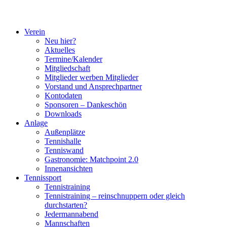
Verein
Neu hier?
Aktuelles
Termine/Kalender
Mitgliedschaft
Mitglieder werben Mitglieder
Vorstand und Ansprechpartner
Kontodaten
Sponsoren – Dankeschön
Downloads
Anlage
Außenplätze
Tennishalle
Tenniswand
Gastronomie: Matchpoint 2.0
Innenansichten
Tennissport
Tennistraining
Tennistraining – reinschnuppern oder gleich
durchstarten?
Jedermannabend
Mannschaften