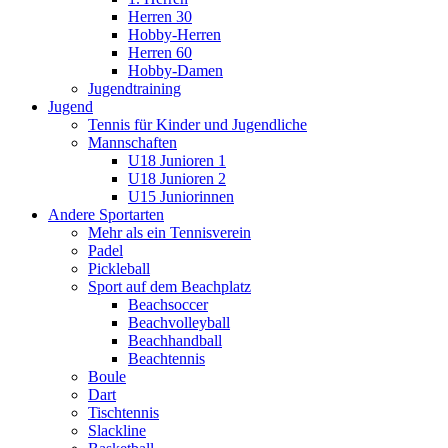
Herren 30
Hobby-Herren
Herren 60
Hobby-Damen
Jugendtraining
Jugend
Tennis für Kinder und Jugendliche
Mannschaften
U18 Junioren 1
U18 Junioren 2
U15 Juniorinnen
Andere Sportarten
Mehr als ein Tennisverein
Padel
Pickleball
Sport auf dem Beachplatz
Beachsoccer
Beachvolleyball
Beachhandball
Beachtennis
Boule
Dart
Tischtennis
Slackline