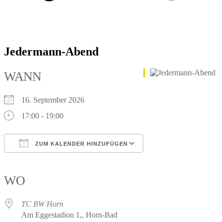
Jedermann-Abend
WANN
16. September 2026
17:00 - 19:00
ZUM KALENDER HINZUFÜGEN
ICS herunterladen
Google Kalender
iCalendar
Office 365
Outlook Live
WO
TC BW Horn
Am Eggestadion 1,, Horn-Bad