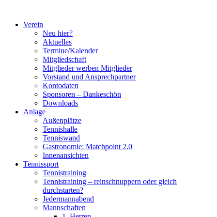
Zum
Inhalt
Verein
springen
Neu hier?
Aktuelles
Termine/Kalender
Mitgliedschaft
Mitglieder werben Mitglieder
Vorstand und Ansprechpartner
Kontodaten
Sponsoren – Dankeschön
Downloads
Anlage
Außenplätze
Tennishalle
Tenniswand
Gastronomie: Matchpoint 2.0
Innenansichten
Tennissport
Tennistraining
Tennistraining – reinschnuppern oder gleich
durchstarten?
Jedermannabend
Mannschaften
1. Herren