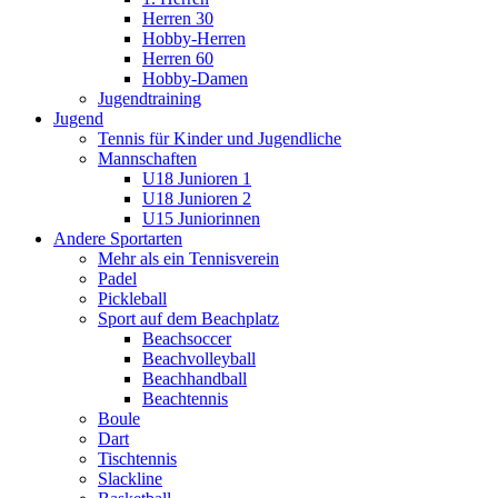
Herren 30
Hobby-Herren
Herren 60
Hobby-Damen
Jugendtraining
Jugend
Tennis für Kinder und Jugendliche
Mannschaften
U18 Junioren 1
U18 Junioren 2
U15 Juniorinnen
Andere Sportarten
Mehr als ein Tennisverein
Padel
Pickleball
Sport auf dem Beachplatz
Beachsoccer
Beachvolleyball
Beachhandball
Beachtennis
Boule
Dart
Tischtennis
Slackline