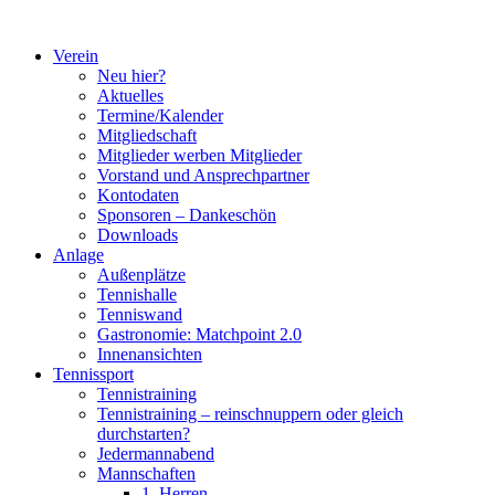
Zum
Inhalt
Verein
springen
Neu hier?
Aktuelles
Termine/Kalender
Mitgliedschaft
Mitglieder werben Mitglieder
Vorstand und Ansprechpartner
Kontodaten
Sponsoren – Dankeschön
Downloads
Anlage
Außenplätze
Tennishalle
Tenniswand
Gastronomie: Matchpoint 2.0
Innenansichten
Tennissport
Tennistraining
Tennistraining – reinschnuppern oder gleich
durchstarten?
Jedermannabend
Mannschaften
1. Herren