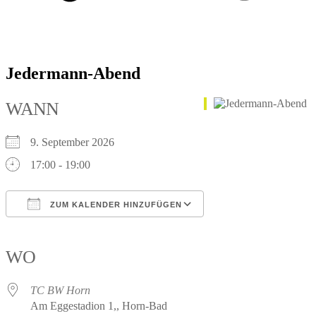
Jedermann-Abend
WANN
9. September 2026
17:00 - 19:00
ZUM KALENDER HINZUFÜGEN
ICS herunterladen
Google Kalender
iCalendar
Office 365
Outlook Live
WO
TC BW Horn
Am Eggestadion 1,, Horn-Bad