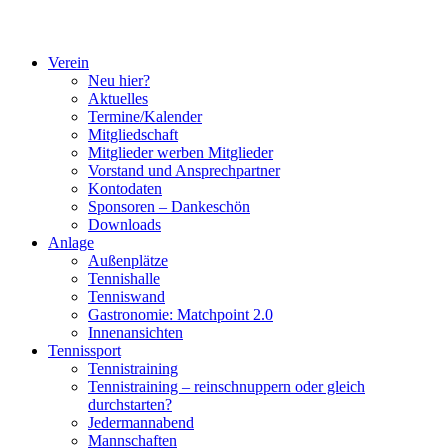
Verein
Neu hier?
Aktuelles
Termine/Kalender
Mitgliedschaft
Mitglieder werben Mitglieder
Vorstand und Ansprechpartner
Kontodaten
Sponsoren – Dankeschön
Downloads
Anlage
Außenplätze
Tennishalle
Tenniswand
Gastronomie: Matchpoint 2.0
Innenansichten
Tennissport
Tennistraining
Tennistraining – reinschnuppern oder gleich
durchstarten?
Jedermannabend
Mannschaften