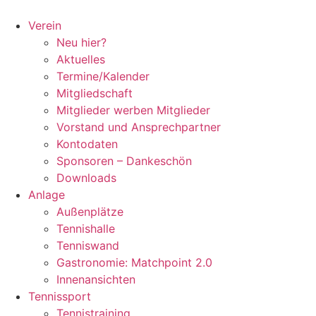
Zum
Inhalt
Verein
springen
Neu hier?
Aktuelles
Termine/Kalender
Mitgliedschaft
Mitglieder werben Mitglieder
Vorstand und Ansprechpartner
Kontodaten
Sponsoren – Dankeschön
Downloads
Anlage
Außenplätze
Tennishalle
Tenniswand
Gastronomie: Matchpoint 2.0
Innenansichten
Tennissport
Tennistraining