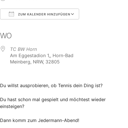
ZUM KALENDER HINZUFÜGEN
ICS herunterladen
Google Kalender
iCalendar
Office 365
Outlook Live
WO
TC BW Horn
Am Eggestadion 1,, Horn-Bad
Meinberg, NRW, 32805
Du willst ausprobieren, ob Tennis dein Ding ist?
Du hast schon mal gespielt und möchtest wieder
einsteigen?
Dann komm zum Jedermann-Abend!