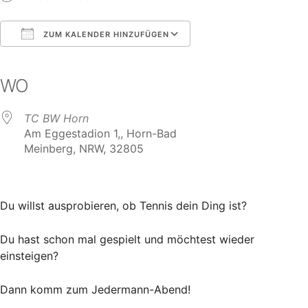
ZUM KALENDER HINZUFÜGEN
ICS herunterladen
Google Kalender
iCalendar
Office 365
Outlook Live
WO
TC BW Horn
Am Eggestadion 1,, Horn-Bad
Meinberg, NRW, 32805
Du willst ausprobieren, ob Tennis dein Ding ist?
Du hast schon mal gespielt und möchtest wieder
einsteigen?
Dann komm zum Jedermann-Abend!