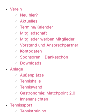
Zum
Inhalt
Verein
springen
Neu hier?
Aktuelles
Termine/Kalender
Mitgliedschaft
Mitglieder werben Mitglieder
Vorstand und Ansprechpartner
Kontodaten
Sponsoren – Dankeschön
Downloads
Anlage
Außenplätze
Tennishalle
Tenniswand
Gastronomie: Matchpoint 2.0
Innenansichten
Tennissport
Tennistraining