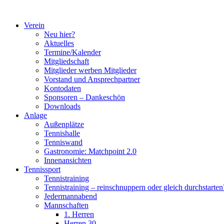
Zum
Inhalt
Verein
springen
Neu hier?
Aktuelles
Termine/Kalender
Mitgliedschaft
Mitglieder werben Mitglieder
Vorstand und Ansprechpartner
Kontodaten
Sponsoren – Dankeschön
Downloads
Anlage
Außenplätze
Tennishalle
Tenniswand
Gastronomie: Matchpoint 2.0
Innenansichten
Tennissport
Tennistraining
Tennistraining – reinschnuppern oder gleich durchstarten
Jedermannabend
Mannschaften
1. Herren
Herren 30