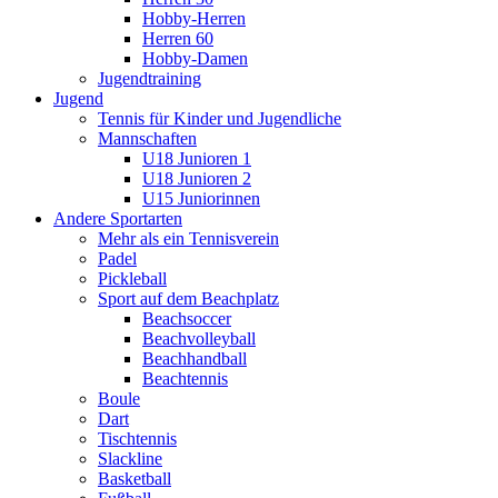
Hobby-Herren
Herren 60
Hobby-Damen
Jugendtraining
Jugend
Tennis für Kinder und Jugendliche
Mannschaften
U18 Junioren 1
U18 Junioren 2
U15 Juniorinnen
Andere Sportarten
Mehr als ein Tennisverein
Padel
Pickleball
Sport auf dem Beachplatz
Beachsoccer
Beachvolleyball
Beachhandball
Beachtennis
Boule
Dart
Tischtennis
Slackline
Basketball