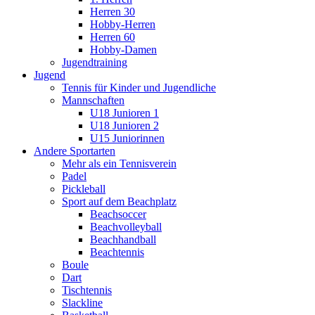
Herren 30
Hobby-Herren
Herren 60
Hobby-Damen
Jugendtraining
Jugend
Tennis für Kinder und Jugendliche
Mannschaften
U18 Junioren 1
U18 Junioren 2
U15 Juniorinnen
Andere Sportarten
Mehr als ein Tennisverein
Padel
Pickleball
Sport auf dem Beachplatz
Beachsoccer
Beachvolleyball
Beachhandball
Beachtennis
Boule
Dart
Tischtennis
Slackline