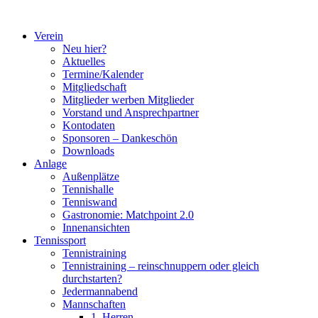
Zum
Inhalt
Verein
springen
Neu hier?
Aktuelles
Termine/Kalender
Mitgliedschaft
Mitglieder werben Mitglieder
Vorstand und Ansprechpartner
Kontodaten
Sponsoren – Dankeschön
Downloads
Anlage
Außenplätze
Tennishalle
Tenniswand
Gastronomie: Matchpoint 2.0
Innenansichten
Tennissport
Tennistraining
Tennistraining – reinschnuppern oder gleich
durchstarten?
Jedermannabend
Mannschaften
1. Herren