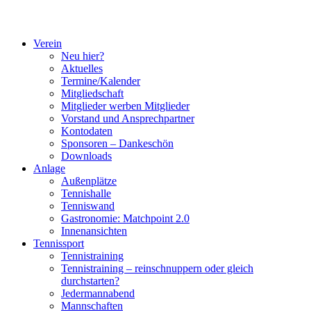
Verein
Neu hier?
Aktuelles
Termine/Kalender
Mitgliedschaft
Mitglieder werben Mitglieder
Vorstand und Ansprechpartner
Kontodaten
Sponsoren – Dankeschön
Downloads
Anlage
Außenplätze
Tennishalle
Tenniswand
Gastronomie: Matchpoint 2.0
Innenansichten
Tennissport
Tennistraining
Tennistraining – reinschnuppern oder gleich
durchstarten?
Jedermannabend
Mannschaften