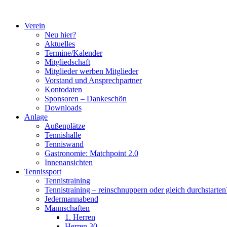
Zum
Inhalt
Verein
springen
Neu hier?
Aktuelles
Termine/Kalender
Mitgliedschaft
Mitglieder werben Mitglieder
Vorstand und Ansprechpartner
Kontodaten
Sponsoren – Dankeschön
Downloads
Anlage
Außenplätze
Tennishalle
Tenniswand
Gastronomie: Matchpoint 2.0
Innenansichten
Tennissport
Tennistraining
Tennistraining – reinschnuppern oder gleich durchstarten
Jedermannabend
Mannschaften
1. Herren
Herren 30