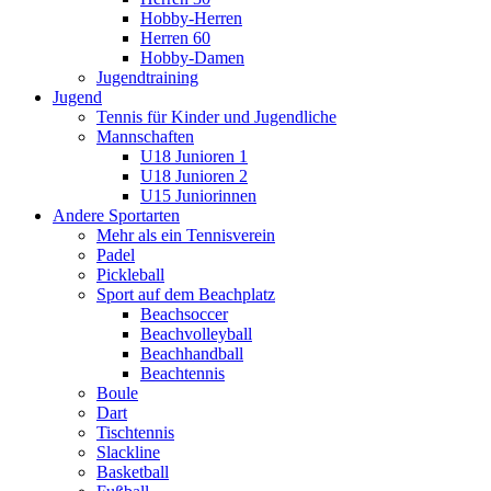
Hobby-Herren
Herren 60
Hobby-Damen
Jugendtraining
Jugend
Tennis für Kinder und Jugendliche
Mannschaften
U18 Junioren 1
U18 Junioren 2
U15 Juniorinnen
Andere Sportarten
Mehr als ein Tennisverein
Padel
Pickleball
Sport auf dem Beachplatz
Beachsoccer
Beachvolleyball
Beachhandball
Beachtennis
Boule
Dart
Tischtennis
Slackline
Basketball