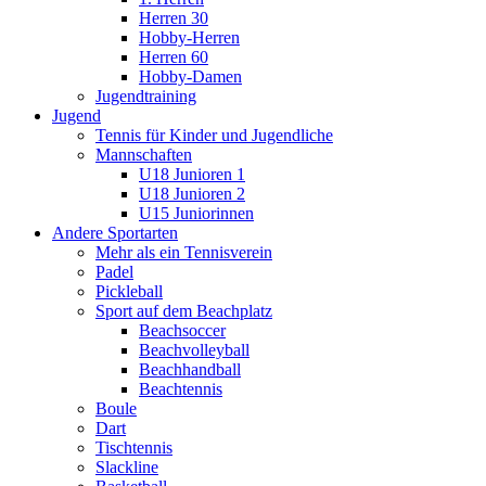
Herren 30
Hobby-Herren
Herren 60
Hobby-Damen
Jugendtraining
Jugend
Tennis für Kinder und Jugendliche
Mannschaften
U18 Junioren 1
U18 Junioren 2
U15 Juniorinnen
Andere Sportarten
Mehr als ein Tennisverein
Padel
Pickleball
Sport auf dem Beachplatz
Beachsoccer
Beachvolleyball
Beachhandball
Beachtennis
Boule
Dart
Tischtennis
Slackline