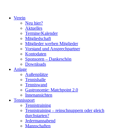
Verein
Neu hier?
Aktuelles
Termine/Kalender
Mitgliedschaft
Mitglieder werben Mitglieder
Vorstand und Ansprechpartner
Kontodaten
Sponsoren – Dankeschön
Downloads
Anlage
Außenplätze
Tennishalle
Tenniswand
Gastronomie: Matchpoint 2.0
Innenansichten
Tennissport
Tennistraining
Tennistraining – reinschnuppern oder gleich
durchstarten?
Jedermannabend
Mannschaften