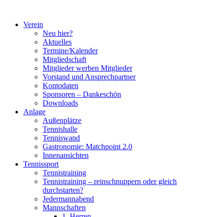
Zum
Inhalt
Verein
springen
Neu hier?
Aktuelles
Termine/Kalender
Mitgliedschaft
Mitglieder werben Mitglieder
Vorstand und Ansprechpartner
Kontodaten
Sponsoren – Dankeschön
Downloads
Anlage
Außenplätze
Tennishalle
Tenniswand
Gastronomie: Matchpoint 2.0
Innenansichten
Tennissport
Tennistraining
Tennistraining – reinschnuppern oder gleich
durchstarten?
Jedermannabend
Mannschaften
1. Herren