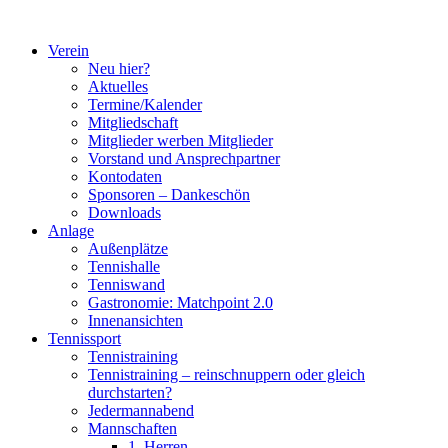
Zum
Inhalt
Verein
springen
Neu hier?
Aktuelles
Termine/Kalender
Mitgliedschaft
Mitglieder werben Mitglieder
Vorstand und Ansprechpartner
Kontodaten
Sponsoren – Dankeschön
Downloads
Anlage
Außenplätze
Tennishalle
Tenniswand
Gastronomie: Matchpoint 2.0
Innenansichten
Tennissport
Tennistraining
Tennistraining – reinschnuppern oder gleich
durchstarten?
Jedermannabend
Mannschaften
1. Herren