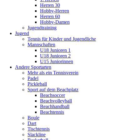
Herren 30
Hobby-Herren
Herren 60
Hobby-Damen
Jugendtraining
Jugend
Tennis für Kinder und Jugendliche
Mannschaften
U18 Junioren 1
U18 Junioren 2
U15 Juniorinnen
Andere Sportarten
Mehr als ein Tennisverein
Padel
Pickleball
Sport auf dem Beachplatz
Beachsoccer
Beachvolleyball
Beachhandball
Beachtennis
Boule
Dart
Tischtennis
Slackline