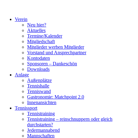
Verein
Neu hier?
Aktuelles
Termine/Kalender
Mitgliedschaft
Mitglieder werben Mitglieder
Vorstand und Ansprechpartner
Kontodaten
Sponsoren – Dankeschön
Downloads
Anlage
Außenplätze
Tennishalle
Tenniswand
Gastronomie: Matchpoint 2.0
Innenansichten
Tennissport
Tennistraining
Tennistraining – reinschnuppern oder gleich
durchstarten?
Jedermannabend
Mannschaften