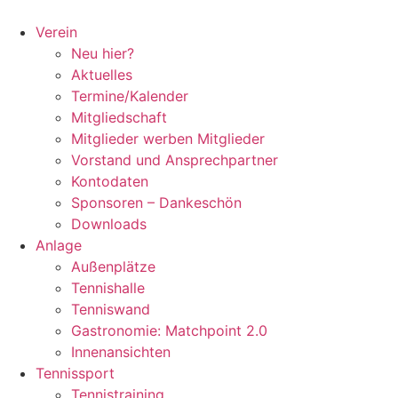
Zum
Inhalt
Verein
springen
Neu hier?
Aktuelles
Termine/Kalender
Mitgliedschaft
Mitglieder werben Mitglieder
Vorstand und Ansprechpartner
Kontodaten
Sponsoren – Dankeschön
Downloads
Anlage
Außenplätze
Tennishalle
Tenniswand
Gastronomie: Matchpoint 2.0
Innenansichten
Tennissport
Tennistraining